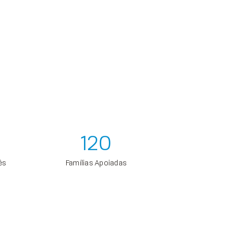
120
ês
Famílias Apoiadas