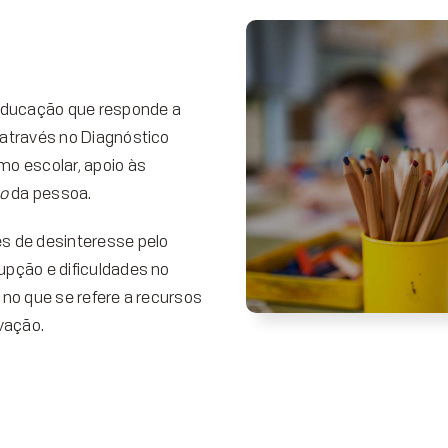
 educação que responde a
 através no Diagnóstico
mo escolar, apoio às
o
da pessoa.
s de desinteresse pelo
upção e dificuldades no
 no que se refere a recursos
vação.