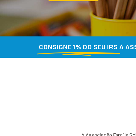
CONSIGNE 1% DO SEU IRS
À AS
A Associação Família Sol