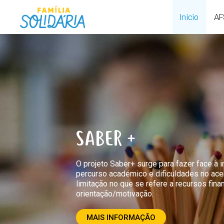
Skip
Início
AF
to
content
SABER +
O projeto Saber+ surge para fazer face à 
percurso académico e dificuldades no ace
limitação no que se refere a recursos fina
orientação/motivação.
MAIS INFORMAÇÃO