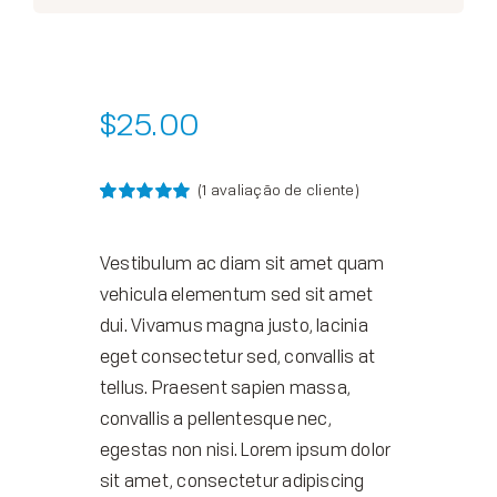
$
25.00
(
1
avaliação de cliente)
Classificado
1
com
5.00
em
5 com base
Vestibulum ac diam sit amet quam
em
classificação
vehicula elementum sed sit amet
de cliente
dui. Vivamus magna justo, lacinia
eget consectetur sed, convallis at
tellus. Praesent sapien massa,
convallis a pellentesque nec,
egestas non nisi. Lorem ipsum dolor
sit amet, consectetur adipiscing