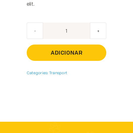
elit.
Quantidade
de
Dog
ADICIONAR
leash
Categories:
Transport