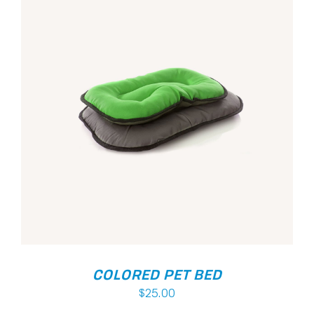
Avaliação
DETALHES
5.00
de 5
COLORED PET BED
$
25.00